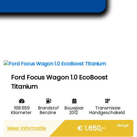
Ford Focus Wagon 1.0 EcoBoost
Titanium
168.659
Brandstof
Bouwjaar
Transmissie
Kilometer
Benzine
2012
Handgeschakeld
Marge
€ 1.650,-
Meer informatie