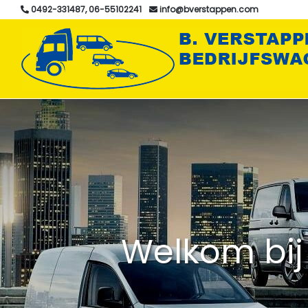
0492-331487, 06-55102241
info@bverstappen.com
Welkom bij