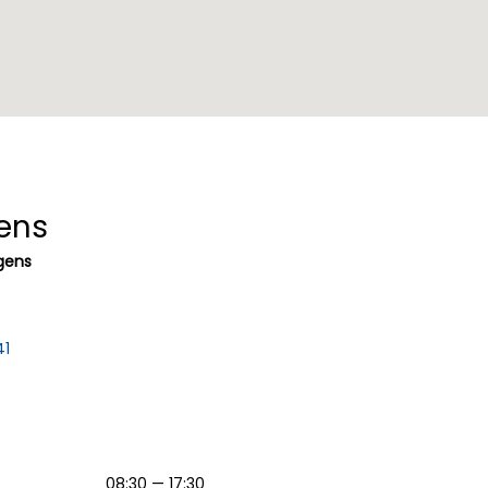
ens
gens
41
08:30 — 17:30