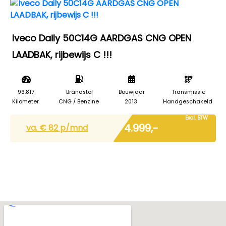
Iveco Daily 50C14G AARDGAS CNG OPEN
LAADBAK, rijbewijs C !!!
96.817
Brandstof
Bouwjaar
Transmissie
Kilometer
CNG / Benzine
2013
Handgeschakeld
Excl. BTW
€ 4.999,-
va. €
82
p/mnd