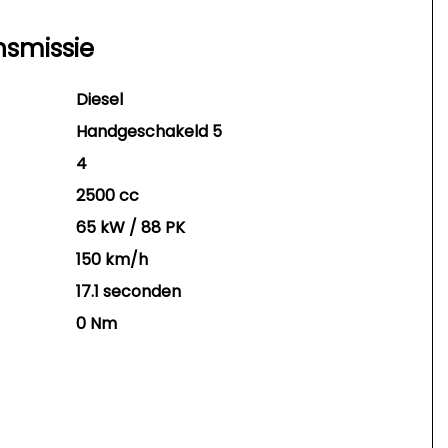
nsmissie
Diesel
Handgeschakeld 5
4
2500 cc
65 kW / 88 PK
150 km/h
17.1 seconden
0 Nm