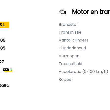
Motor en tra
Brandstof
SL
Transmissie
Aantal cilinders
005
Cilinderinhoud
005
Vermogen
27
Topsnelheid
M
Acceleratie (0-100 km/h)
Koppel
allic