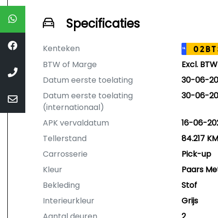
Specificaties
Kenteken
02BT
NL
BTW of Marge
Excl. BTW
Datum eerste toelating
30-06-2
Datum eerste toelating
30-06-2
(internationaal)
APK vervaldatum
16-06-20
Tellerstand
84.217 K
Carrosserie
Pick-up
Kleur
Paars Met
Bekleding
Stof
Interieurkleur
Grijs
Aantal deuren
2