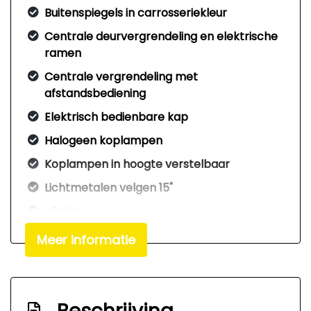
Buitenspiegels in carrosseriekleur
Centrale deurvergrendeling en elektrische
ramen
Centrale vergrendeling met
afstandsbediening
Elektrisch bedienbare kap
Halogeen koplampen
Koplampen in hoogte verstelbaar
Lichtmetalen velgen 15"
Mistlampen voor
Sportvelgen
Meer informatie
Warmtewerend glas
Windscherm