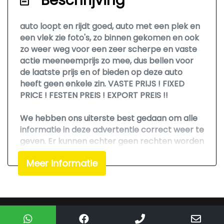
Beschrijving
Interieur
Airco
auto loopt en rijdt goed, auto met een plek en
een vlek zie foto's, zo binnen gekomen en ook
Armsteun voor
zo weer weg voor een zeer scherpe en vaste
Bestuurdersstoel in hoogte verstelbaar
actie meeneemprijs zo mee, dus bellen voor
de laatste prijs en of bieden op deze auto
Buitentemperatuurmeter
heeft geen enkele zin. VASTE PRIJS ! FIXED
Elektrische ramen voor
PRICE ! FESTEN PREIS ! EXPORT PREIS !!
Hoofdsteunen voor
We hebben ons uiterste best gedaan om alle
Middenarmsteun voor
informatie in deze advertentie correct weer te
geven. Er kunnen echter geen rechten worden
Passagiersstoel in hoogte verstelbaar
ontleend aan de verstrekte informatie in de
Sportstoelen
Meer informatie
advertentie. Vertrouw niet alleen op deze
informatie maar controleer altijd zelf de zaken
Stoffen bekleding
welke voor jou belangrijk zijn en je beslissing
Stuur leder
zouden kunnen beïnvloeden. Neem contact op
Stuurbekrachtiging
met de verkoper voor aanvullende vragen.
Mogelijk gemaakt door
Mobilox