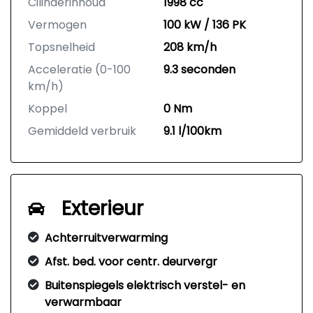
Cilinderinhoud
1998 cc
Vermogen
100 kW / 136 PK
Topsnelheid
208 km/h
Acceleratie (0-100
9.3 seconden
km/h)
Koppel
0 Nm
Gemiddeld verbruik
9.1 l/100km
Exterieur
Achterruitverwarming
Afst. bed. voor centr. deurvergr
Buitenspiegels elektrisch verstel- en
verwarmbaar