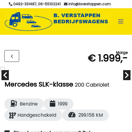
0492-331487, 06-55102241
info@bverstappen.com
Marge
€ 1.999,-
Mercedes SLK-klasse
200 Cabriolet
Benzine
1999
Handgeschakeld
299.158 KM