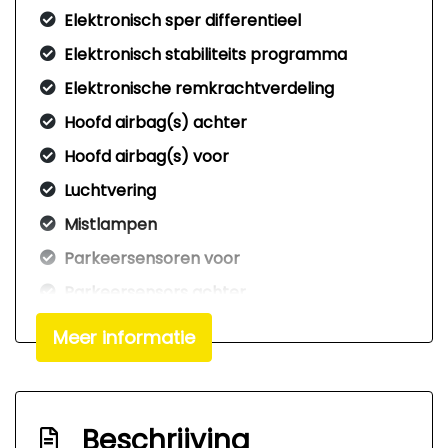
Elektronisch sper differentieel
Elektronisch stabiliteits programma
Elektronische remkrachtverdeling
Hoofd airbag(s) achter
Hoofd airbag(s) voor
Luchtvering
Mistlampen
Parkeersensoren voor
Parkeersensors achter
Passagiersairbag
Meer informatie
Startonderbreker
Stoelverwarming
Zij airbag(s) voor
Beschrijving