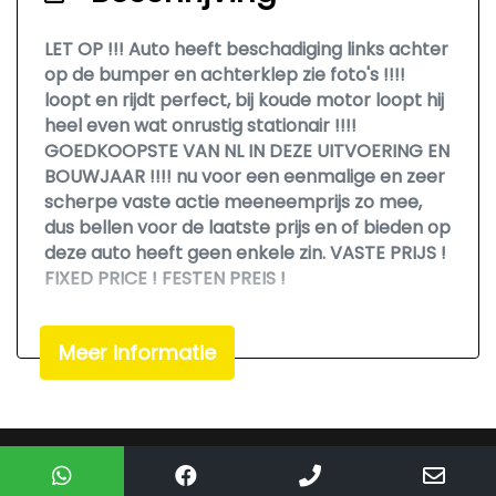
Interieur
LET OP !!! Auto heeft beschadiging links achter
op de bumper en achterklep zie foto's !!!!
Airco automatisch
loopt en rijdt perfect, bij koude motor loopt hij
Binnenspiegel automatisch dimmend
heel even wat onrustig stationair !!!!
Buitentemperatuurmeter
GOEDKOOPSTE VAN NL IN DEZE UITVOERING EN
BOUWJAAR !!!! nu voor een eenmalige en zeer
Electronic climate control
scherpe vaste actie meeneemprijs zo mee,
Elektrisch verstelbare stoel(en) met
dus bellen voor de laatste prijs en of bieden op
geheugen
deze auto heeft geen enkele zin. VASTE PRIJS !
FIXED PRICE ! FESTEN PREIS !
Elektrische ramen voor en achter
Euro 5
We hebben ons uiterste best gedaan om alle
Meer informatie
informatie in deze advertentie correct weer te
Hoofdsteunen anti-whiplash
geven. Er kunnen echter geen rechten worden
Lederen bekleding
ontleend aan de verstrekte informatie in de
advertentie. Vertrouw niet alleen op deze
Stuur leder
informatie maar controleer altijd zelf de zaken
Mogelijk gemaakt door
Mobilox
Stuurbekrachtiging snelheidsafhankelijk
welke voor jou belangrijk zijn en je beslissing