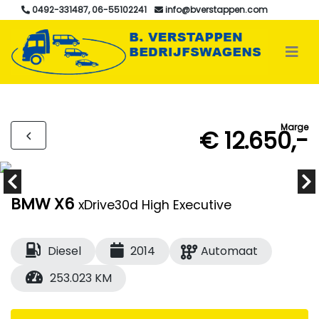
0492-331487, 06-55102241
info@bverstappen.com
Marge
€ 12.650,-
BMW X6
xDrive30d High Executive
Diesel
2014
Automaat
253.023 KM