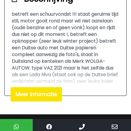
betreft een schuurvondst !!! staat geruime tijd
stil, motor gooit rond maar wil niet aanslaan
(oude benzine en of geen vonk) loopt en rijdt
dus niet op dit moment !, betreft een
opknapper (zeer leuk winter project) betreft
een Duitse auto met Duitse papieren
compleet aanwezig zie foto's, staat in
Duitsland op kenteken als Merk WOLGA-
AUTOW. type VAZ 2121 maar is het zelfde dus
als een Lada Niva (staat ook op de Duitse brief
onderaan vermeld zie foto) zeer leuke basis
en ze beginnen steeds zeldzamer te worden
Meer informatie
dus een unieke kans om er nog een aan te
schaffen, auto is zo binnen gekomen en gaat
ook zo weer weg voor een eenmalige en zeer
scherpe vaste actie meeneemprijs excl. btw
zo mee, dus bellen voor de laatste prijs en of
Mogelijk gemaakt door
Mobilox
bieden op deze auto heeft dus geen enkele zin.