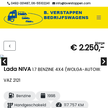
0492-331487, 06-55102241
info@bverstappen.com
Marge
€ 2.250,-
Lada NIVA
1.7 BENZINE 4X4 (WOLGA-AUTOW.
VAZ 2121
Benzine
1998
Handgeschakeld
117.757 KM