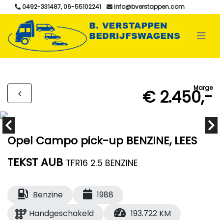
0492-331487, 06-55102241
info@bverstappen.com
Marge
€ 2.450,-
Opel Campo pick-up BENZINE, LEES
TEKST AUB
TFR16 2.5 BENZINE
Benzine
1988
Handgeschakeld
193.722 KM