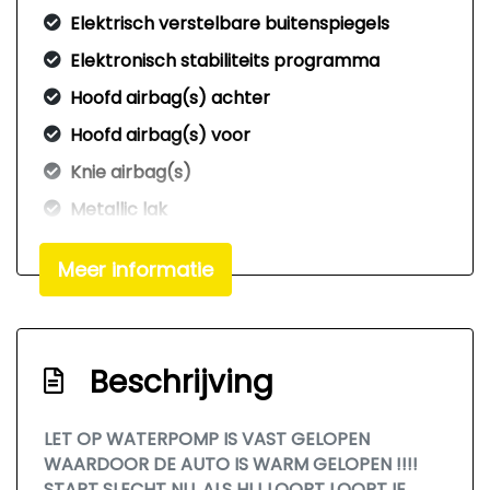
Elektrisch verstelbare buitenspiegels
Elektronisch stabiliteits programma
Hoofd airbag(s) achter
Hoofd airbag(s) voor
Knie airbag(s)
Metallic lak
Mistlampen
Meer informatie
Nationale autopas (n.a.p) aanwezig
Startonderbreker
Zij airbag(s) voor
Beschrijving
Exterieur
LET OP WATERPOMP IS VAST GELOPEN
Achterruitwisser
WAARDOOR DE AUTO IS WARM GELOPEN !!!!
START SLECHT NU, ALS HIJ LOOPT LOOPT IE