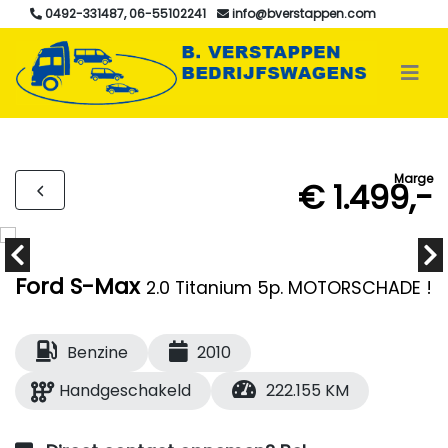
0492-331487, 06-55102241
info@bverstappen.com
Marge
€ 1.499,-
Ford S-Max
2.0 Titanium 5p. MOTORSCHADE !
Benzine
2010
Handgeschakeld
222.155 KM