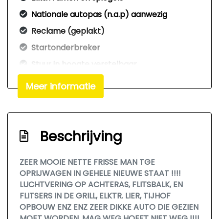
Nationale autopas (n.a.p) aanwezig
Reclame (geplakt)
Startonderbreker
Stuur in hoogte verstelbaar
Tweezits bijrijdersbankje
Meer informatie
Voor en achter flitslampen (zwaailampen)
Interieur
Beschrijving
2 zitplaatsen rechtsvoor
Airco
ZEER MOOIE NETTE FRISSE MAN TGE
OPRIJWAGEN IN GEHELE NIEUWE STAAT !!!!
Airco automatisch
LUCHTVERING OP ACHTERAS, FLITSBALK, EN
Armsteun voor
FLITSERS IN DE GRILL, ELKTR. LIER, TIJHOF
Bestuurdersstoel in hoogte verstelbaar
OPBOUW ENZ ENZ ZEER DIKKE AUTO DIE GEZIEN
MOET WORDEN, MAG WEG HOEFT NIET WEG !!!!