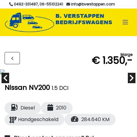
0492-331487, 06-55102241
info@bverstappen.com
Marge
€ 1.350,-
Nissan NV200
1.5 DCI
Diesel
2010
Handgeschakeld
284.640 KM