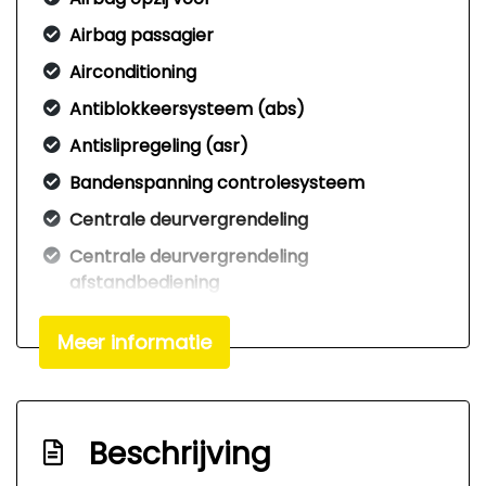
Airbag passagier
Airconditioning
Antiblokkeersysteem (abs)
Antislipregeling (asr)
Bandenspanning controlesysteem
Centrale deurvergrendeling
Centrale deurvergrendeling
afstandbediening
Elektrisch bedienbare ramen achter
Meer informatie
Elektrisch verstelbare buitenspiegels
Glas met warmtewerende functie
Mistlampen achter
Beschrijving
Nationale autopas n.a.p.