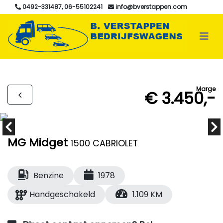
0492-331487, 06-55102241
info@bverstappen.com
Marge
€ 3.450,-
MG Midget
1500 CABRIOLET
Benzine
1978
Handgeschakeld
1.109 KM