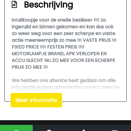
Exterieur
Beschrijving
Achterruitverwarming
inruilkoopje voor de snelle beslisser !!!! zo
Antenne
ingeruild en binnen gekomen en kan dus ook
zo weer weg voor een zeer scherpe en vaste
Elektrisch bedienbare ramen voor
actie meeneemprijs zo mee !!! VASTE PRIJS !!!
Trekhaak
FIXED PRICE !!!! FESTEN PREIS !!!!
MOTORLAMPJE BRAND, APK VERLOPEN EN
Comfort
ACCU SLECHT NU ZO MEE VOOR EEN SCHERPE
PRIJS ZO MEE !!!
Boordcomputer
Cruise control
We hebben ons uiterste best gedaan om alle
informatie in deze advertentie correct weer te
geven. Er kunnen echter geen rechten worden
Meer informatie
ontleend aan de verstrekte informatie in de
advertentie. Vertrouw niet alleen op deze
informatie maar controleer altijd zelf de zaken
welke voor jou belangrijk zijn en je beslissing
zouden kunnen beïnvloeden. Neem contact op
Mogelijk gemaakt door
Mobilox