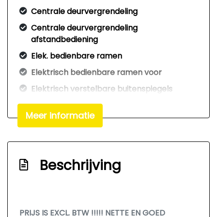
Centrale deurvergrendeling
Centrale deurvergrendeling
afstandbediening
Elek. bedienbare ramen
Elektrisch bedienbare ramen voor
Elektrisch verstelbare buitenspiegels
Elektronisch sper differentieel
Meer informatie
Elektronisch stabiliteits programma
Mistlampen
Nationale autopas n
Beschrijving
Radio/cd-speler
Reservewiel
Roetfilter
PRIJS IS EXCL. BTW !!!!! NETTE EN GOED