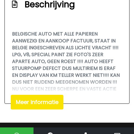
Beschrijving
Bumpers in carrosseriekleur
Getint glas
Lichtmetalen velgen
BELGISCHE AUTO MET ALLE PAPIEREN
Trekhaak
AANWEZIG EN AANKOOP FACTUUR, STAAT IN
BELGIE INGESCHREVEN ALS LICHTE VRACHT !!!!
Comfort
LPG, V8, SPECIAL PAINT ZIE FOTO'S ZEER
APARTE AUTO, GEEN ROEST !!!! AUTO HEEFT
Boordcomputer
STUURPOMP DEFECT DUS MULTIRIEM IS ERAF
Cruise control
EN DISPLAY VAN KM TELLER WERKT NIET!!!! KAN
DUS NIET RIJDEND MEEGENOMEN WORDEN !!!
NU VOOR EEN ZEER SCHERPE EN VASTE ACTIE
MEENEEMPRIJS ZO MEE, DUS BELLEN VOOR DE
Meer informatie
LAATSTE PRIJS EN OF BIEDEN OP DEZE AUTO
HEEFT GEEN ENKELE ZIN !!! VASTE PRIJS !!! FIXED
PRICE !!! FESTEN PREIS !!!
We hebben ons uiterste best gedaan om alle
Mogelijk gemaakt door
Mobilox