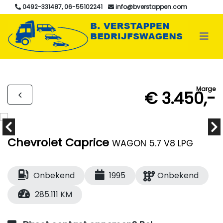
0492-331487, 06-55102241
info@bverstappen.com
Marge
€ 3.450,-
Chevrolet Caprice
WAGON 5.7 V8 LPG
Onbekend
1995
Onbekend
285.111 KM