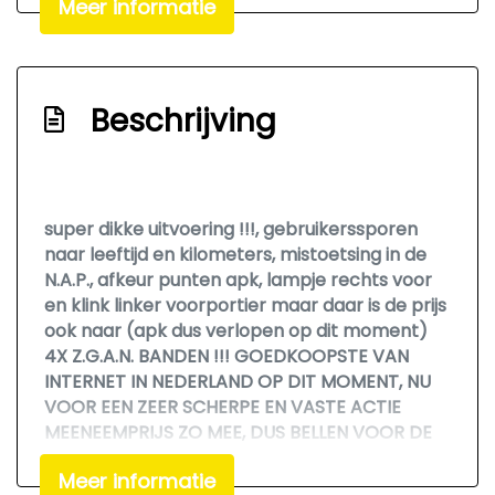
Meer informatie
Elek. verstelbare stoelen
Elektrisch bedienbare ramen achter
Elektrisch bedienbare ramen voor
Beschrijving
Elektrisch verstelbare buitenspiegels
Elektrisch verstelbare voorstoelen
Elektronisch stabiliteits programma
super dikke uitvoering !!!, gebruikerssporen
Hoofd airbag(s) achter
naar leeftijd en kilometers, mistoetsing in de
N.A.P., afkeur punten apk, lampje rechts voor
Hoofd airbag(s) voor
en klink linker voorportier maar daar is de prijs
In hoogte verstelbaar stuur
ook naar (apk dus verlopen op dit moment)
4X Z.G.A.N. BANDEN !!! GOEDKOOPSTE VAN
Keyless start
INTERNET IN NEDERLAND OP DIT MOMENT, NU
Koplampen sproeier
VOOR EEN ZEER SCHERPE EN VASTE ACTIE
MEENEEMPRIJS ZO MEE, DUS BELLEN VOOR DE
Lichtsensor
LAATSTE PRIJS EN OF BIEDEN OP DEZE AUTO
Metallic lak
Meer informatie
HEEFT GEEN ENKELE ZIN !!! VASTE PRIJS !!! FIXED