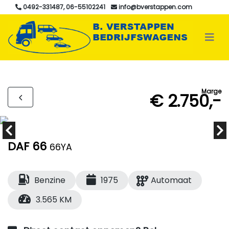
0492-331487, 06-55102241
info@bverstappen.com
Marge
€ 2.750,-
DAF 66
66YA
Benzine
1975
Automaat
3.565 KM