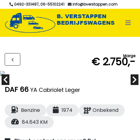
0492-331487, 06-55102241
info@bverstappen.com
Marge
€ 2.750,-
DAF 66
YA Cabriolet Leger
Benzine
1974
Onbekend
84.643 KM