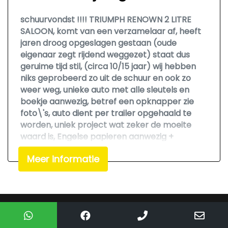
schuurvondst !!!! TRIUMPH RENOWN 2 LITRE
SALOON, komt van een verzamelaar af, heeft
jaren droog opgeslagen gestaan (oude
eigenaar zegt rijdend weggezet) staat dus
geruime tijd stil, (circa 10/15 jaar) wij hebben
niks geprobeerd zo uit de schuur en ook zo
weer weg, unieke auto met alle sleutels en
boekje aanwezig, betref een opknapper zie
foto\'s, auto dient per trailer opgehaald te
worden, uniek project wat zeker de moeite
waard is, Engelse papieren aanwezig +
aankoopfactuur van ons, auto is al ruim 30 jaar
Meer informatie
in nederland aanwezig !!!! nu voor een zeer
scherpe en vaste actie meeneemprijs zo mee
!!!! auto is af te halen in Lierop Noord-Brabant,
PRIJS IS VAST !!! FIXED PRICE !!! FESTEN PREIS !!!
Mogelijk gemaakt door
Mobilox
We hebben ons uiterste best gedaan om alle