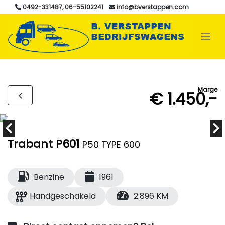
0492-331487, 06-55102241
info@bverstappen.com
Marge
€ 1.450,-
Trabant P601
P50 TYPE 600
Benzine
1961
Handgeschakeld
2.896 KM