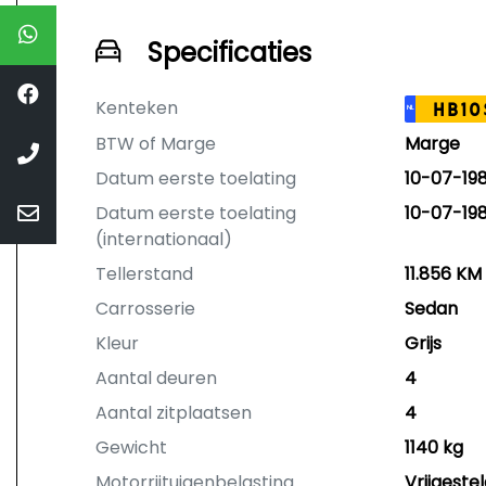
Specificaties
Kenteken
HB10
NL
BTW of Marge
Marge
Datum eerste toelating
10-07-198
Datum eerste toelating
10-07-198
(internationaal)
Tellerstand
11.856 KM
Carrosserie
Sedan
Kleur
Grijs
Aantal deuren
4
Aantal zitplaatsen
4
Gewicht
1140 kg
Motorrijtuigenbelasting
Vrijgestel