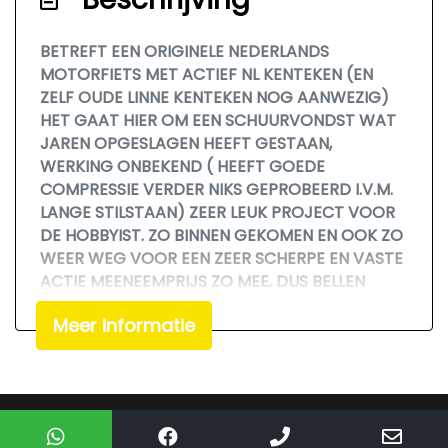
BETREFT EEN ORIGINELE NEDERLANDS
MOTORFIETS MET ACTIEF NL KENTEKEN (EN
ZELF OUDE LINNE KENTEKEN NOG AANWEZIG)
HET GAAT HIER OM EEN SCHUURVONDST WAT
JAREN OPGESLAGEN HEEFT GESTAAN,
WERKING ONBEKEND ( HEEFT GOEDE
COMPRESSIE VERDER NIKS GEPROBEERD I.V.M.
LANGE STILSTAAN) ZEER LEUK PROJECT VOOR
DE HOBBYIST. ZO BINNEN GEKOMEN EN OOK ZO
WEER WEG VOOR EEN ZEER SCHERPE EN VASTE
ACTIE MEENEEMPRIJS ZO MEE, DUS BELLEN
VOOR DE LAATSTE PRIJS EN OF BIEDEN OP DEZE
Meer informatie
AUTO HEEFT GEEN ENKELE ZIN ! VASTE PRIJS !
FIXED PRICE ! FESTEN PREIS !
We hebben ons uiterste best gedaan om alle
informatie in deze advertentie correct weer te
Mogelijk gemaakt door
Mobilox
geven. Er kunnen echter geen rechten worden