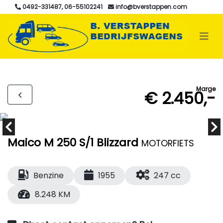
0492-331487, 06-55102241
info@bverstappen.com
Marge
€ 2.450,-
Maico M 250 S/1 Blizzard
MOTORFIETS
Benzine
1955
247 cc
8.248 KM