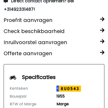
Direct contact opnemen? Bel
+31492331487!
Proefrit aanvragen
Check beschikbaarheid
Inruilvoorstel aanvragen
Offerte aanvragen
Specificaties
Kenteken
RU0543
NL
Bouwjaar
1955
BTW of Marge
Marge