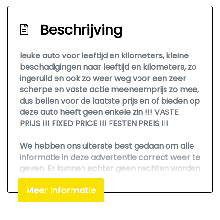
Elektrisch bedienbare ramen voor
Getint glas
Beschrijving
Lichtmetalen velgen
Mistlampen voor
leuke auto voor leeftijd en kilometers, kleine
beschadigingen naar leeftijd en kilometers, zo
Trekhaak
ingeruild en ook zo weer weg voor een zeer
Interieur
scherpe en vaste actie meeneemprijs zo mee,
dus bellen voor de laatste prijs en of bieden op
Stuurbekrachtiging
deze auto heeft geen enkele zin !!! VASTE
PRIJS !!! FIXED PRICE !!! FESTEN PREIS !!!
Tussenwand met ruit
We hebben ons uiterste best gedaan om alle
informatie in deze advertentie correct weer te
geven. Er kunnen echter geen rechten worden
ontleend aan de verstrekte informatie in de
Meer informatie
advertentie. Vertrouw niet alleen op deze
informatie maar controleer altijd zelf de zaken
welke voor jou belangrijk zijn en je beslissing