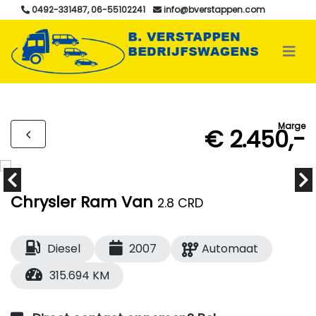
0492-331487, 06-55102241
info@bverstappen.com
Marge
€ 2.450,-
Chrysler Ram Van
2.8 CRD
Diesel
2007
Automaat
315.694 KM