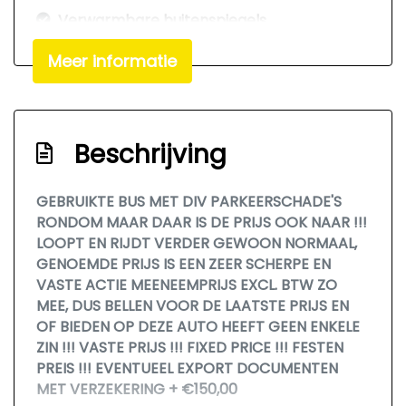
Verwarmbare buitenspiegels
Voorruitverwarming
Meer informatie
Exterieur
Elektrisch bedienbare ramen voor
Beschrijving
Getint glas
Infotainment
GEBRUIKTE BUS MET DIV PARKEERSCHADE'S
RONDOM MAAR DAAR IS DE PRIJS OOK NAAR !!!
Navigatiesysteem
LOOPT EN RIJDT VERDER GEWOON NORMAAL,
GENOEMDE PRIJS IS EEN ZEER SCHERPE EN
Radio/cd speler
VASTE ACTIE MEENEEMPRIJS EXCL. BTW ZO
MEE, DUS BELLEN VOOR DE LAATSTE PRIJS EN
OF BIEDEN OP DEZE AUTO HEEFT GEEN ENKELE
ZIN !!! VASTE PRIJS !!! FIXED PRICE !!! FESTEN
PREIS !!! EVENTUEEL EXPORT DOCUMENTEN
MET VERZEKERING + €150,00