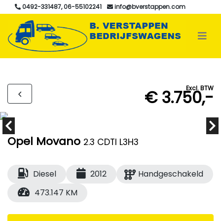
0492-331487, 06-55102241
info@bverstappen.com
Excl. BTW
€ 3.750,-
Opel Movano
2.3 CDTI L3H3
Diesel
2012
Handgeschakeld
473.147 KM