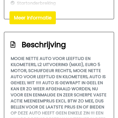
Startonderbreking
Stuur in hoogte verstelbaar
Meer informatie
Tussenwand zonder ruit
Twee achterdeuren
Voorruitverwarming
Beschrijving
Exterieur
MOOIE NETTE AUTO VOOR LEEFTIJD EN
Antenne
KILOMETERS, L2 UITVOERING (MAXI), EURO 5
MOTOR, SCHUIFDEUR RECHTS, MOOIE NETTE
Elektrisch bedienbare ramen voor
AUTO VOOR LEEFTIJD EN KILOMETERS, AUTO IS
Comfort
GEHEEL WIT !!!! AUTO IS GEWRAPT IN GEEL EN
KAN ER ZO WEER AFGEHAALD WORDEN, NU
Boordcomputer
VOOR EEN EENMALIGE EN ZEER SCHERPE VASTE
ACTIE MEENEEMPRIJS EXCL. BTW ZO MEE, DUS
BELLEN VOOR DE LAATSTE PRIJS EN OF BIEDEN
OP DEZE AUTO HEEFT GEEN ENKELE ZIN !!! EEN