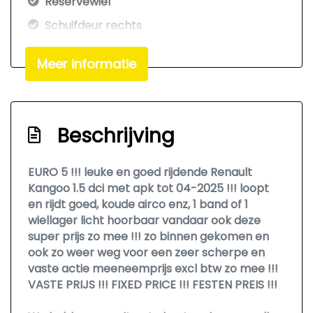
Reservewiel
Schuifdeur rechts
Startonderbreking
Meer informatie
Voorruitverwarming
Exterieur
Beschrijving
Antenne
Elektrisch bedienbare ramen voor
EURO 5 !!! leuke en goed rijdende Renault
Getint glas
Kangoo 1.5 dci met apk tot 04-2025 !!! loopt
en rijdt goed, koude airco enz, 1 band of 1
Trekhaak
wiellager licht hoorbaar vandaar ook deze
Comfort
super prijs zo mee !!! zo binnen gekomen en
ook zo weer weg voor een zeer scherpe en
Boordcomputer
vaste actie meeneemprijs excl btw zo mee !!!
VASTE PRIJS !!! FIXED PRICE !!! FESTEN PREIS !!!
Cruise control