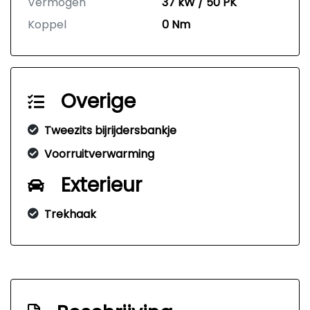
Vermogen
37 kW / 50 PK
Koppel
0 Nm
Overige
Tweezits bijrijdersbankje
Voorruitverwarming
Exterieur
Trekhaak