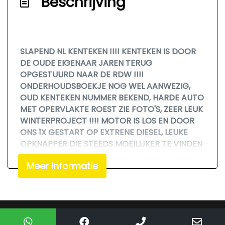
Beschrijving
SLAPEND NL KENTEKEN !!!! KENTEKEN IS DOOR
DE OUDE EIGENAAR JAREN TERUG
OPGESTUURD NAAR DE RDW !!!!
ONDERHOUDSBOEKJE NOG WEL AANWEZIG,
OUD KENTEKEN NUMMER BEKEND, HARDE AUTO
MET OPERVLAKTE ROEST ZIE FOTO'S, ZEER LEUK
WINTERPROJECT !!!! MOTOR IS LOS EN DOOR
ONS 1X GESTART OP EXTRENE DIESEL, LEUKE
OPKNAPPER DIE STEEDS MOEILIJKER TE VINDEN
ZIJN !!!! DUS GEEN PAPIEREN AANWEZIG, ALLEEN
Meer informatie
AANKOOP FACTUUR !!!!! NU VOOR EEN ZEER
SCHERPE EN VASTE INTERNET ACTIE
MEENEEMPRIJS ZO MEE, DUS BELLEN VOOR DE
LAATSTE PRIJS EN OF BIEDEN OP DEZE AUTO
HEEFT GEEN ENKELE ZIN !!!! VASTE PRIJS !!!
Mogelijk gemaakt door
Mobilox
FIXED PRICE !!! FESTEN PREIS !!!