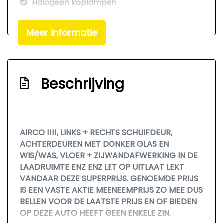
Halogeen koplampen
Trekhaak
Meer informatie
Verhoogd dak
Zijschuifdeur links
Zijschuifdeur rechts
Beschrijving
Interieur
Gelaagde voorruit
Hoofdsteunen voor
AIRCO !!!!, LINKS + RECHTS SCHUIFDEUR,
ACHTERDEUREN MET DONKER GLAS EN
Stuurbekrachtiging
WIS/WAS, VLOER + ZIJWANDAFWERKING IN DE
LAADRUIMTE ENZ ENZ LET OP UITLAAT LEKT
VANDAAR DEZE SUPERPRIJS. GENOEMDE PRIJS
IS EEN VASTE AKTIE MEENEEMPRIJS ZO MEE DUS
BELLEN VOOR DE LAATSTE PRIJS EN OF BIEDEN
OP DEZE AUTO HEEFT GEEN ENKELE ZIN.