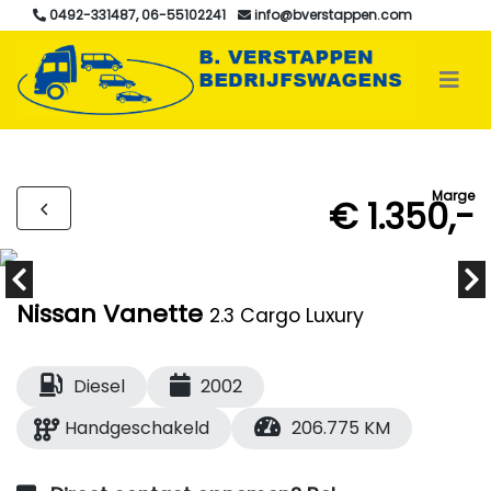
0492-331487, 06-55102241
info@bverstappen.com
Marge
€ 1.350,-
Nissan Vanette
2.3 Cargo Luxury
Diesel
2002
Handgeschakeld
206.775 KM