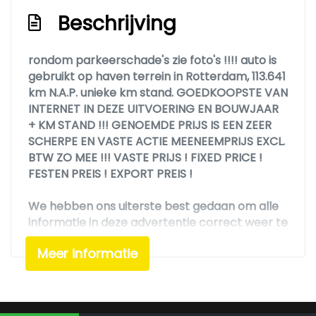
Beschrijving
rondom parkeerschade's zie foto's !!!! auto is
gebruikt op haven terrein in Rotterdam, 113.641
km N.A.P. unieke km stand. GOEDKOOPSTE VAN
INTERNET IN DEZE UITVOERING EN BOUWJAAR
+ KM STAND !!! GENOEMDE PRIJS IS EEN ZEER
SCHERPE EN VASTE ACTIE MEENEEMPRIJS EXCL.
BTW ZO MEE !!! VASTE PRIJS ! FIXED PRICE !
FESTEN PREIS ! EXPORT PREIS !
We hebben ons uiterste best gedaan om alle
informatie in deze advertentie correct weer te
geven. Er kunnen echter geen rechten worden
Meer informatie
ontleend aan de verstrekte informatie in de
advertentie. Vertrouw niet alleen op deze
informatie maar controleer altijd zelf de zaken
welke voor jou belangrijk zijn en je beslissing