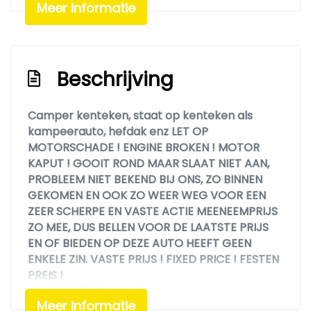
Elektrische ramen voor
Meer informatie
Stuurbekrachtiging
Beschrijving
Camper kenteken, staat op kenteken als
kampeerauto, hefdak enz LET OP
MOTORSCHADE ! ENGINE BROKEN ! MOTOR
KAPUT ! GOOIT ROND MAAR SLAAT NIET AAN,
PROBLEEM NIET BEKEND BIJ ONS, ZO BINNEN
GEKOMEN EN OOK ZO WEER WEG VOOR EEN
ZEER SCHERPE EN VASTE ACTIE MEENEEMPRIJS
ZO MEE, DUS BELLEN VOOR DE LAATSTE PRIJS
EN OF BIEDEN OP DEZE AUTO HEEFT GEEN
ENKELE ZIN. VASTE PRIJS ! FIXED PRICE ! FESTEN
PREIS !
Meer informatie
We hebben ons uiterste best gedaan om alle