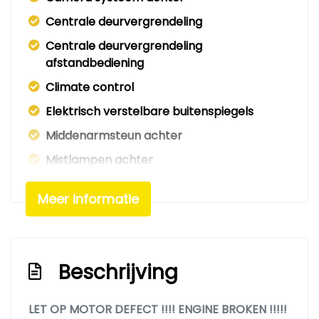
Centrale deurvergrendeling
Centrale deurvergrendeling
afstandbediening
Climate control
Elektrisch verstelbare buitenspiegels
Middenarmsteun achter
Mistlampen achter
Reservewiel
Meer informatie
Stabiliteitsregeling (esp)
Startonderbreking
Stuur in hoogte verstelbaar
Beschrijving
Tussenwand zonder ruit
Twee achterdeuren
LET OP MOTOR DEFECT !!!! ENGINE BROKEN !!!!!