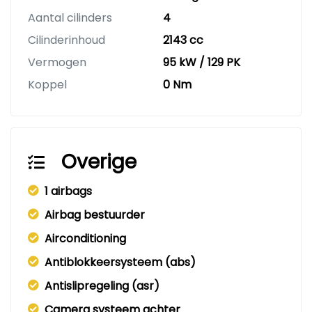
Aantal cilinders
4
Cilinderinhoud
2143 cc
Vermogen
95 kW / 129 PK
Koppel
0 Nm
Overige
1 airbags
Airbag bestuurder
Airconditioning
Antiblokkeersysteem (abs)
Antislipregeling (asr)
Camera systeem achter