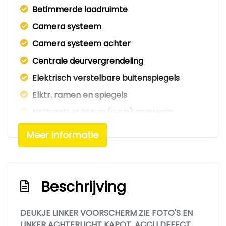
Betimmerde laadruimte
Camera systeem
Camera systeem achter
Centrale deurvergrendeling
Elektrisch verstelbare buitenspiegels
Elktr. ramen en spiegels
Nationale autopas (n.a.p) aanwezig
Schuifdeur rechts
Meer informatie
Stabiliteitsregeling (esp)
Startonderbreking
Exterieur
Beschrijving
Antenne
DEUKJE LINKER VOORSCHERM ZIE FOTO'S EN
LINKER ACHTERLICHT KAPOT, ACCU DEFECT,
Elektrisch bedienbare ramen voor