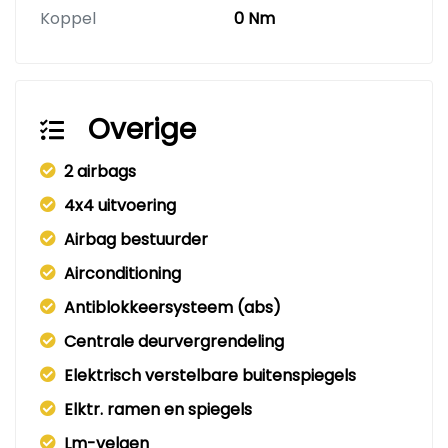
Koppel
0 Nm
Overige
2 airbags
4x4 uitvoering
Airbag bestuurder
Airconditioning
Antiblokkeersysteem (abs)
Centrale deurvergrendeling
Elektrisch verstelbare buitenspiegels
Elktr. ramen en spiegels
Lm-velgen