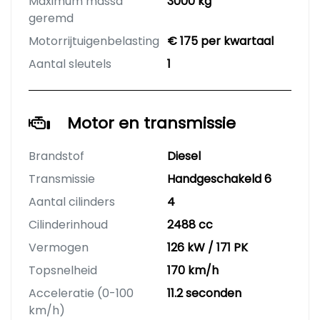
Maximum massa
3000 kg
geremd
Motorrijtuigenbelasting
€ 175 per kwartaal
Aantal sleutels
1
Motor en transmissie
Brandstof
Diesel
Transmissie
Handgeschakeld 6
Aantal cilinders
4
Cilinderinhoud
2488 cc
Vermogen
126 kW / 171 PK
Topsnelheid
170 km/h
Acceleratie (0-100
11.2 seconden
km/h)