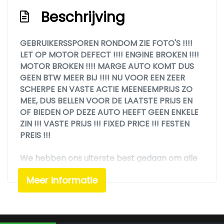
Beschrijving
GEBRUIKERSSPOREN RONDOM ZIE FOTO'S !!!!
LET OP MOTOR DEFECT !!!! ENGINE BROKEN !!!!
MOTOR BROKEN !!!! MARGE AUTO KOMT DUS
GEEN BTW MEER BIJ !!!! NU VOOR EEN ZEER
SCHERPE EN VASTE ACTIE MEENEEMPRIJS ZO
MEE, DUS BELLEN VOOR DE LAATSTE PRIJS EN
OF BIEDEN OP DEZE AUTO HEEFT GEEN ENKELE
ZIN !!! VASTE PRIJS !!! FIXED PRICE !!! FESTEN
PREIS !!!
We hebben ons uiterste best gedaan om alle
informatie in deze advertentie correct weer te
Meer informatie
geven. Er kunnen echter geen rechten worden
ontleend aan de verstrekte informatie in de
advertentie. Vertrouw niet alleen op deze
informatie maar controleer altijd zelf de zaken