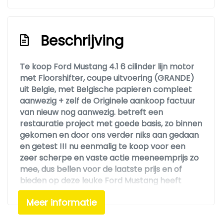
Beschrijving
Te koop Ford Mustang 4.1 6 cilinder lijn motor
met Floorshifter, coupe uitvoering (GRANDE)
uit Belgie, met Belgische papieren compleet
aanwezig + zelf de Originele aankoop factuur
van nieuw nog aanwezig. betreft een
restauratie project met goede basis, zo binnen
gekomen en door ons verder niks aan gedaan
en getest !!! nu eenmalig te koop voor een
zeer scherpe en vaste actie meeneemprijs zo
mee, dus bellen voor de laatste prijs en of
bieden op deze leuke Ford Mustang heeft
geen enkele zin !!! VASTE PRIJS !! FIXED PRICE !!
Meer informatie
FESTEN PREIS !!