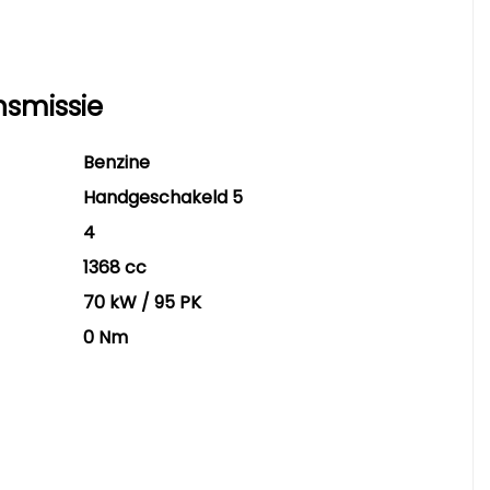
nsmissie
Benzine
Handgeschakeld 5
4
1368 cc
70 kW / 95 PK
0 Nm