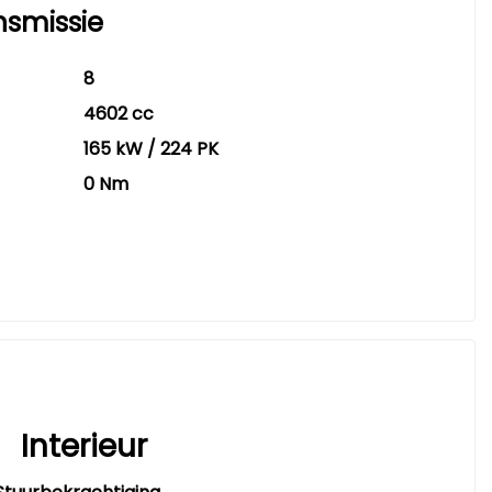
nsmissie
8
4602 cc
165 kW / 224 PK
0 Nm
Interieur