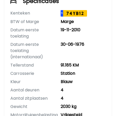
Specificaties
Kenteken
74YB12
NL
BTW of Marge
Marge
Datum eerste
19-11-2010
toelating
Datum eerste
30-06-1976
toelating
(internationaal)
Tellerstand
91.185 KM
Carrosserie
Station
Kleur
Blauw
Aantal deuren
4
Aantal zitplaatsen
4
Gewicht
2030 kg
Motorrijtuigenbelasting
Vrijgesteld