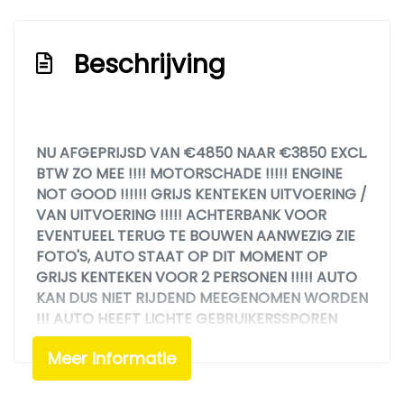
Hoofd airbag(s) achter
Hoofd airbag(s) voor
Beschrijving
Lichtmetalen velgen 7-spaaks 17"
Luchtvering
Metallic lak
NU AFGEPRIJSD VAN €4850 NAAR €3850 EXCL.
Mistlampen
BTW ZO MEE !!!! MOTORSCHADE !!!!! ENGINE
NOT GOOD !!!!!! GRIJS KENTEKEN UITVOERING /
Multifunctioneel stuurwiel
VAN UITVOERING !!!!! ACHTERBANK VOOR
Parkeersensor
EVENTUEEL TERUG TE BOUWEN AANWEZIG ZIE
FOTO'S, AUTO STAAT OP DIT MOMENT OP
Parkeersensoren achter
GRIJS KENTEKEN VOOR 2 PERSONEN !!!!! AUTO
Passagiersairbag
KAN DUS NIET RIJDEND MEEGENOMEN WORDEN
!!! AUTO HEEFT LICHTE GEBRUIKERSSPOREN
Radio/cd-speler
NAAR LEEFTIJD EN KILOMETERS RONDOM !!!
Startonderbreker
Meer informatie
GENOEMDE PRIJS IS EEN ZEER SCHERPE EN
VASTE INTERNET ACTIE MEENEEMPRIJS EXCL.
Traction control
BTW ZO MEE, DUS BELLEN VOOR DE LAATSTE