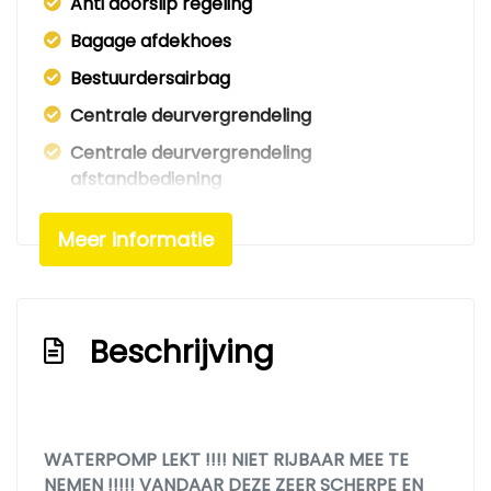
Anti doorslip regeling
Bagage afdekhoes
Bestuurdersairbag
Centrale deurvergrendeling
Centrale deurvergrendeling
afstandbediening
Elek. bedienbare ramen
Meer informatie
Elektrisch bedienbare ramen achter
Elektrisch bedienbare ramen voor
Elektrisch verstelbare buitenspiegels
Beschrijving
Elektronisch sper differentieel
Elektronisch stabiliteits programma
Hoofd airbag(s) achter
WATERPOMP LEKT !!!! NIET RIJBAAR MEE TE
Hoofd airbag(s) voor
NEMEN !!!!! VANDAAR DEZE ZEER SCHERPE EN