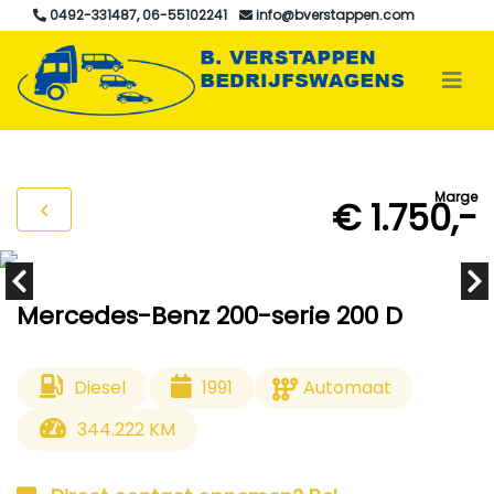
0492-331487, 06-55102241
info@bverstappen.com
Marge
€ 1.750,-
Mercedes-Benz 200-serie 200 D
Diesel
1991
Automaat
344.222 KM